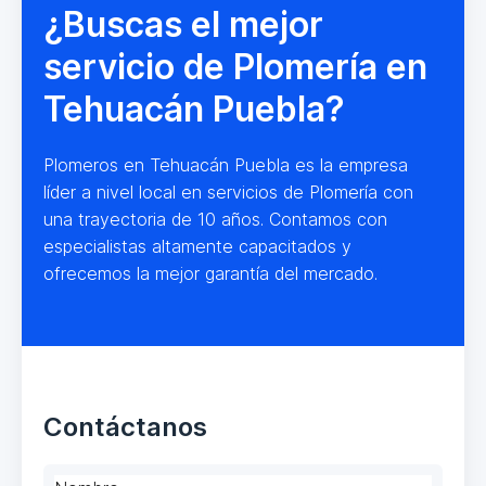
¿Buscas el mejor
servicio de Plomería en
Tehuacán Puebla?
Plomeros en Tehuacán Puebla es la empresa
líder a nivel local en servicios de Plomería con
una trayectoria de 10 años. Contamos con
especialistas altamente capacitados y
ofrecemos la mejor garantía del mercado.
Contáctanos