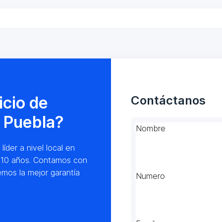
icio de
Contáctanos
 Puebla?
Nombre
der a nivel local en
e 10 años. Contamos con
emos la mejor garantía
Numero