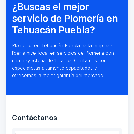
¿Buscas el mejor
servicio de Plomería en
Tehuacán Puebla?
Plomeros en Tehuacán Puebla es la empresa
líder a nivel local en servicios de Plomería con
una trayectoria de 10 años. Contamos con
especialistas altamente capacitados y
ofrecemos la mejor garantía del mercado.
Contáctanos