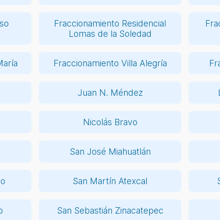
íso
Fraccionamiento Residencial
Fra
Lomas de la Soledad
María
Fraccionamiento Villa Alegría
Fr
Juan N. Méndez
Nicolás Bravo
San José Miahuatlán
co
San Martín Atexcal
o
San Sebastián Zinacatepec