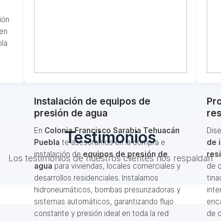
ión
 en
bla
Instalación de equipos de
Pro
presión de agua
res
En
Colonia Francisco Sarabia Tehuacán
Dis
Testimonios
Puebla
te asesoramos en la compra e
de 
instalación de
equipos de presión de
res
Los testimonios de nuestros clientes nos respaldan
agua
para viviendas, locales comerciales y
de c
desarrollos residenciales. Instalamos
tina
hidroneumáticos, bombas presurizadoras y
inte
sistemas automáticos, garantizando flujo
enca
constante y presión ideal en toda la red
de c