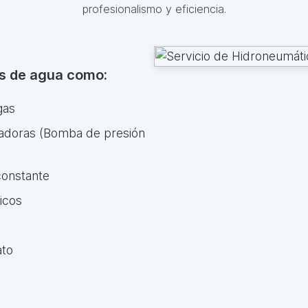
profesionalismo y eficiencia.
es de agua como:
gas
zadoras (Bomba de presión
constante
icos
ato