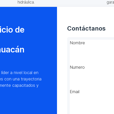
hidráulica.
gara
icio de
Contáctanos
Nombre
huacán
Numero
der a nivel local en
es con una trayectoria
amente capacitados y
Email