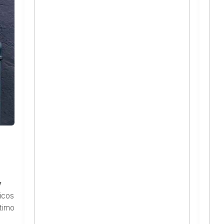
y
icos
ptimo