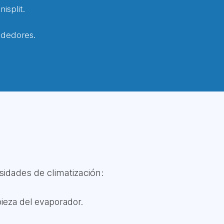
isplit.
ededores.
idades de climatización:
pieza del evaporador.