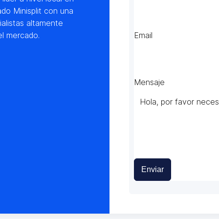
do Minisplit con una
alistas altamente
el mercado.
Email
Mensaje
Enviar