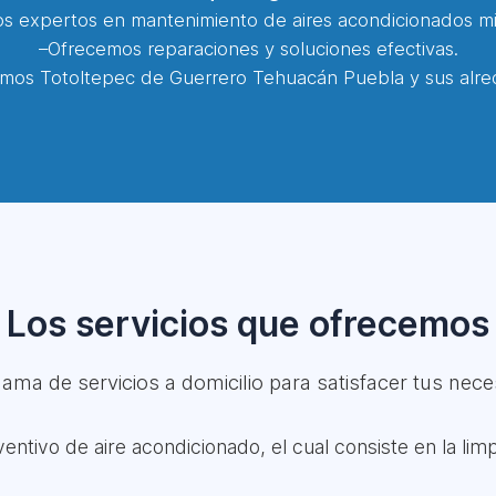
 expertos en mantenimiento de aires acondicionados min
–Ofrecemos reparaciones y soluciones efectivas.
mos Totoltepec de Guerrero Tehuacán Puebla y sus alre
Los servicios que ofrecemos
ma de servicios a domicilio para satisfacer tus neces
ntivo de aire acondicionado, el cual consiste en la lim