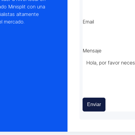
do Minisplit con una
alistas altamente
el mercado.
Email
Mensaje
Enviar