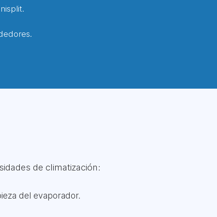
isplit.
dedores.
idades de climatización:
pieza del evaporador.