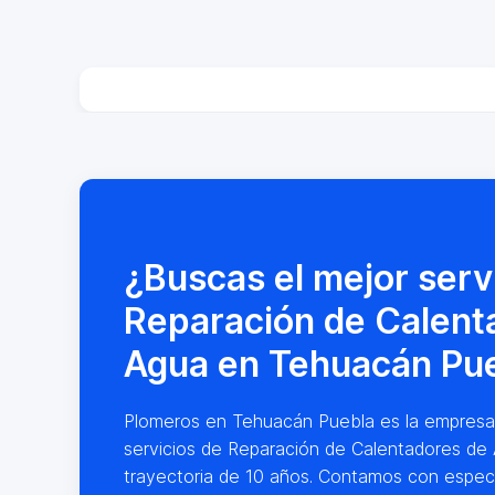
¿Buscas el mejor serv
Reparación de Calent
Agua en Tehuacán Pu
Plomeros en Tehuacán Puebla es la empresa lí
servicios de Reparación de Calentadores de
trayectoria de 10 años. Contamos con especi