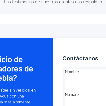
Los testimonios de nuestros clientes nos respaldan
icio de
Contáctanos
adores de
Nombre
ebla?
der a nivel local en
Numero
 Agua con una
alistas altamente