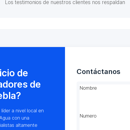
Los testimonios de nuestros clientes nos respaldan
icio de
Contáctanos
adores de
Nombre
ebla?
der a nivel local en
Numero
 Agua con una
alistas altamente