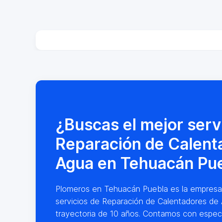
¿Buscas el mejor serv
Reparación de Calent
Agua en Tehuacán Pu
Plomeros en Tehuacán Puebla es la empresa lí
servicios de Reparación de Calentadores de
trayectoria de 10 años. Contamos con especi