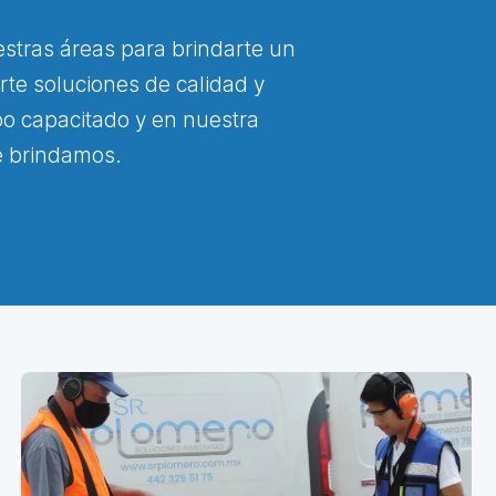
stras áreas para brindarte un
rte soluciones de calidad y
po capacitado y en nuestra
ue brindamos.