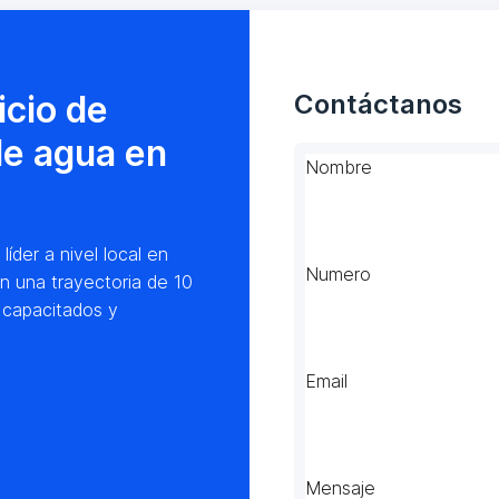
icio de
Contáctanos
de agua en
Nombre
der a nivel local en
Numero
n una trayectoria de 10
 capacitados y
Email
Mensaje