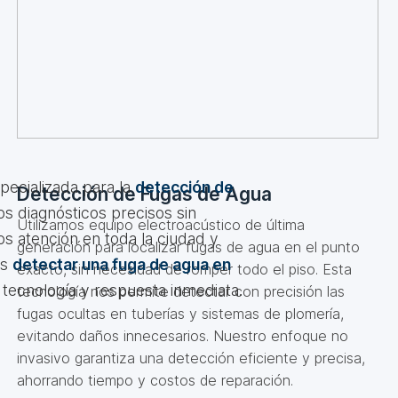
ecializada para la
detección de
Detección de Fugas de Agua
os diagnósticos precisos sin
Utilizamos equipo electroacústico de última
os atención en toda la ciudad y
generación para localizar fugas de agua en el punto
as
detectar una fuga de agua en
exacto, sin necesidad de romper todo el piso. Esta
 tecnología y respuesta inmediata.
tecnología nos permite detectar con precisión las
fugas ocultas en tuberías y sistemas de plomería,
evitando daños innecesarios. Nuestro enfoque no
invasivo garantiza una detección eficiente y precisa,
ahorrando tiempo y costos de reparación.