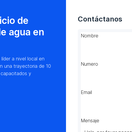
icio de
Contáctanos
de agua en
Nombre
der a nivel local en
Numero
n una trayectoria de 10
 capacitados y
Email
Mensaje