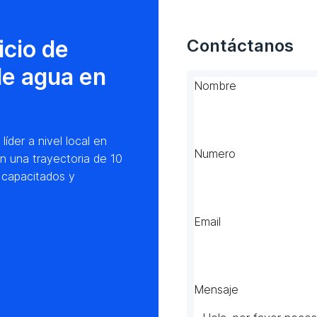
icio de
Contáctanos
de agua en
Nombre
der a nivel local en
Numero
n una trayectoria de 10
 capacitados y
Email
Mensaje