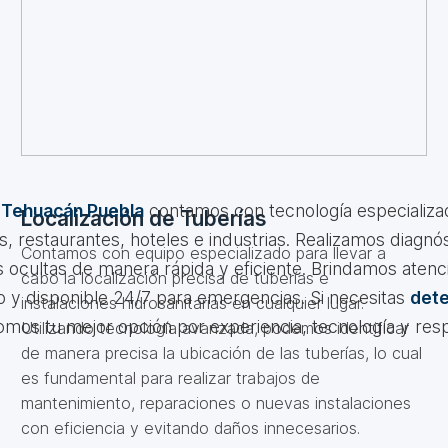
 Tehuacán Puebla
contamos con tecnología especializa
Localización de Tuberías
, restaurantes, hoteles e industrias. Realizamos diagnó
Contamos con equipo especializado para llevar a
s ocultas de manera rápida y eficiente. Brindamos atenc
cabo la localización precisa de tuberías e
o y disponible 24/7 para emergencias. Si necesitas
dete
instalaciones hidrosanitarias en cualquier lugar.
somos tu mejor opción por experiencia, tecnología y res
Utilizando tecnología avanzada, podemos identificar
de manera precisa la ubicación de las tuberías, lo cual
es fundamental para realizar trabajos de
mantenimiento, reparaciones o nuevas instalaciones
con eficiencia y evitando daños innecesarios.