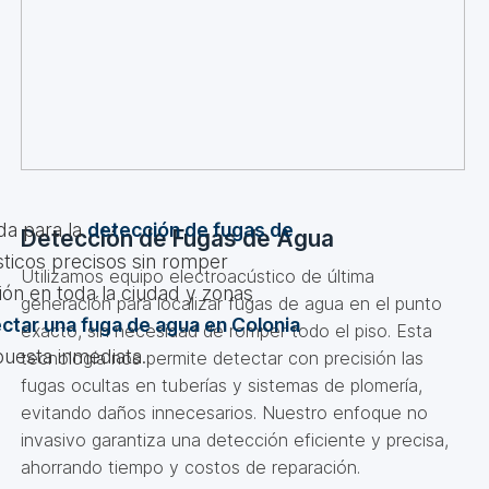
da para la
detección de fugas de
Detección de Fugas de Agua
sticos precisos sin romper
Utilizamos equipo electroacústico de última
ión en toda la ciudad y zonas
generación para localizar fugas de agua en el punto
ctar una fuga de agua en Colonia
exacto, sin necesidad de romper todo el piso. Esta
puesta inmediata.
tecnología nos permite detectar con precisión las
fugas ocultas en tuberías y sistemas de plomería,
evitando daños innecesarios. Nuestro enfoque no
invasivo garantiza una detección eficiente y precisa,
ahorrando tiempo y costos de reparación.