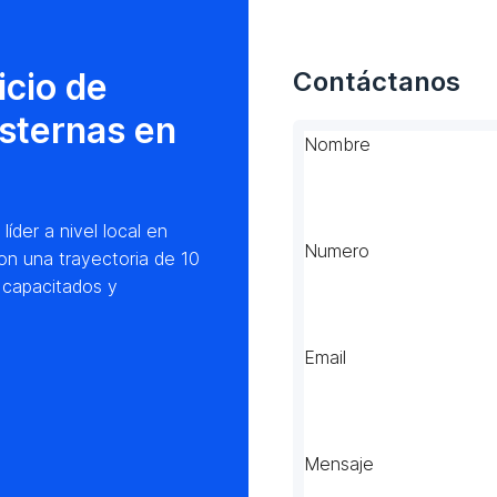
icio de
Contáctanos
isternas en
Nombre
der a nivel local en
Numero
on una trayectoria de 10
 capacitados y
Email
Mensaje