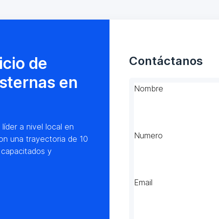
icio de
Contáctanos
isternas en
Nombre
der a nivel local en
Numero
on una trayectoria de 10
 capacitados y
Email