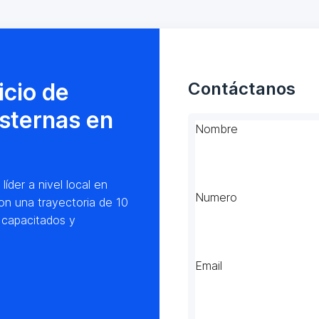
icio de
Contáctanos
isternas en
Nombre
der a nivel local en
Numero
on una trayectoria de 10
 capacitados y
Email