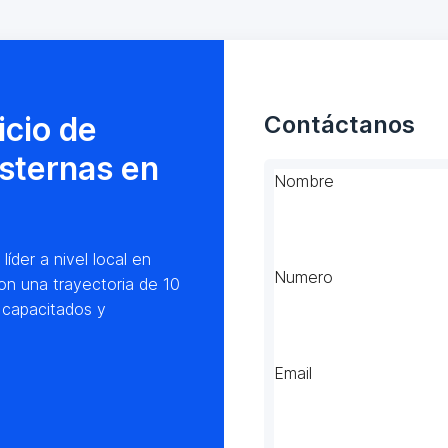
icio de
Contáctanos
isternas en
Nombre
der a nivel local en
Numero
on una trayectoria de 10
 capacitados y
Email